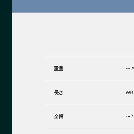
重量
〜2
長さ
WB
全幅
〜2