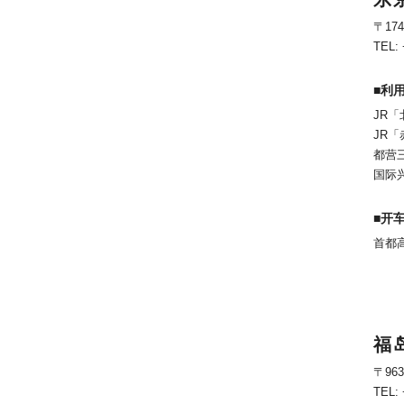
〒17
TEL: 
■利
JR
JR
都营
国际
■开
首都
福
〒96
TEL: 