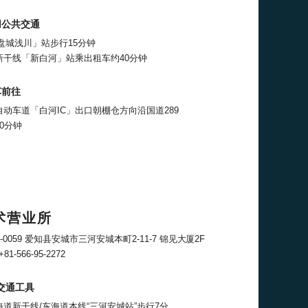
用公共交通
「盘城浅川」站步行15分钟
新干线「新白河」站乘出租车约40分钟
车前往
自动车道「白河IC」出口朝棚仓方向沿国道289
0分钟
术营业所
6-0059 爱知县安城市三河安城本町2-11-7 锦见大厦2F
+81-566-95-2272
交通工具
海道新干线/东海道本线“三河安城站”步行7分