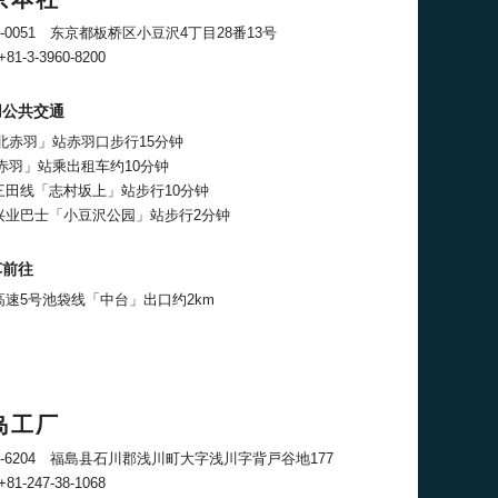
4-0051 东京都板桥区小豆沢4丁目28番13号
+81-3-3960-8200
用公共交通
「北赤羽」站赤羽口步行15分钟
「赤羽」站乘出租车约10分钟
三田线「志村坂上」站步行10分钟
兴业巴士「小豆沢公园」站步行2分钟
车前往
高速5号池袋线「中台」出口约2km
岛工厂
3-6204 福島县石川郡浅川町大字浅川字背戸谷地177
+81-247-38-1068