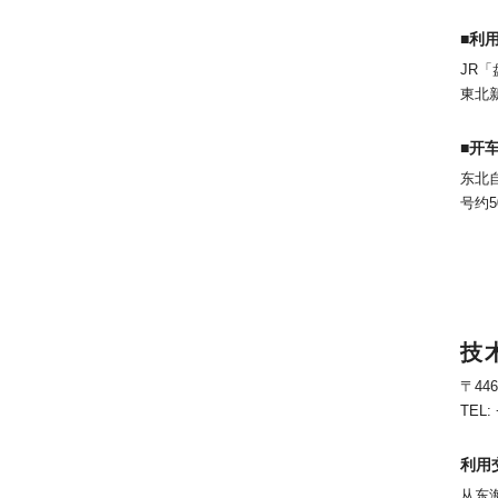
■利
JR
東北
■开
东北
号约5
技
〒44
TEL: 
利用
从东